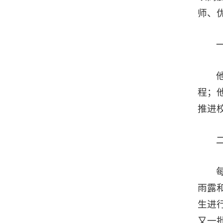
师、
程；
推进
雨露
生进
又一