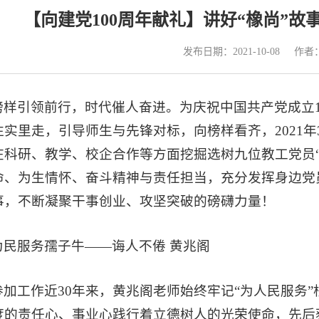
【向建党100周年献礼】讲好“橡尚”
发布日期：2021-10-08
作者
榜样引领前行，时代催人奋进。为庆祝中国共产党成立1
往实里走，引导师生与先锋对标，向榜样看齐，2021年
在科研、教学、校企合作等方面挖掘选树九位教工党员
命、为生情怀、奋斗精神与责任担当，充分发挥身边党
事，不断凝聚干事创业、攻坚突破的磅礴力量！
为民服务孺子牛——
诲人不倦
黄兆阁
参加工作近30年来，黄兆阁老师始终牢记“为人民服务
度的责任心、事业心践行着立德树人的光荣使命，先后