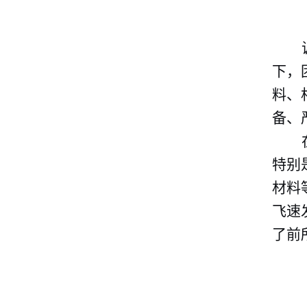
下，
料、
备、
特别
材料
飞速
了前