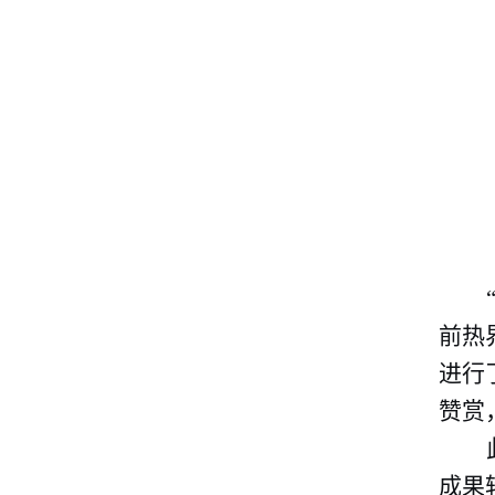
前热
进行
赞赏
成果