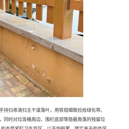
手持扫帚清扫主干道落叶，用铁钳细致捡拾绿化带、
，同时对垃圾桶周边、围栏底部等隐蔽角落的残留垃
” 的态度紧盯卫生盲区，以不怕脏累、踏实肯干的作风