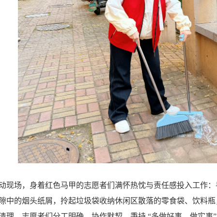
动现场，身着红色马甲的志愿者们满怀热忱与责任感投入工作：
隙中的烟头纸屑，拎起垃圾袋收纳休闲区散落的零食袋、饮料瓶
清理。志愿者们分工明确、协作默契，秉持
“多做好事、做实事