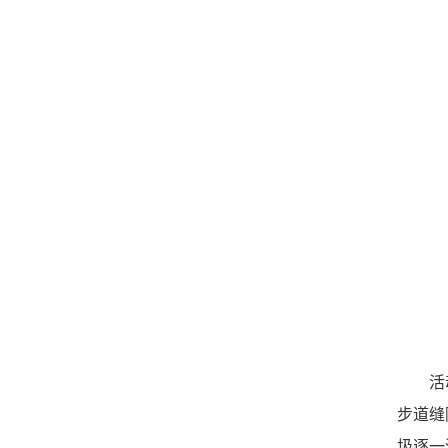
活
步道缝
圾逐一