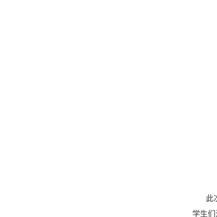
此
学生们