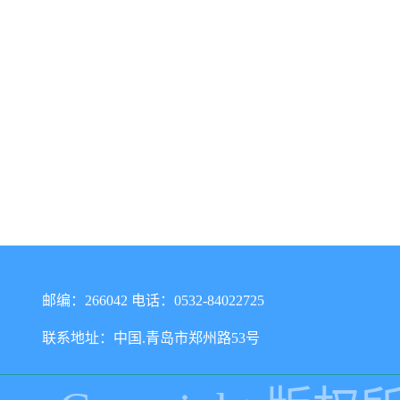
邮编：266042 电话：0532-84022725
联系地址：中国.青岛市郑州路53号