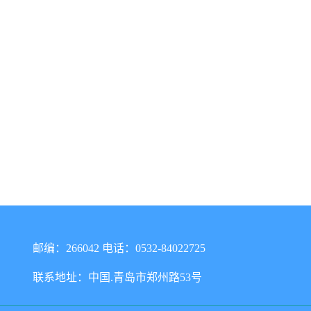
邮编：266042 电话：0532-84022725
联系地址：中国.青岛市郑州路53号