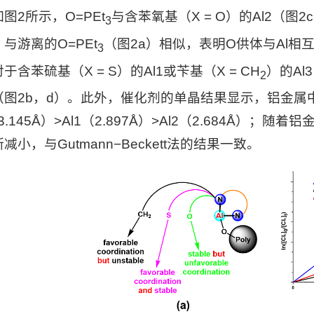
图2所示，O=PEt
与含苯氧基（X = O）的
Al2
（图2
3
）与游离的O=PEt
（图2a）相似，表明O供体与Al相互
3
于含苯硫基（X = S）的
Al1
或苄基（X = CH
）的
Al3
2
m（图2b，d）。此外，催化剂的单晶结果显示，铝金
3.145Å）>
Al1
（2.897Å）>
Al2
（2.684Å）；随着
减小，与Gutmann−Beckett法的结果一致。