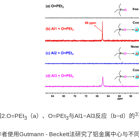
3
图
2
.
O=PEt
（
a
）、
O=PEt
与
Al1
−
Al3
反应（
b
−
d
）的
3
3
作者使用Gutmann - Beckett法研究了铝金属中心与不同