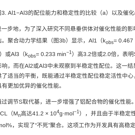
图3
. Al1
−
Al3
的配位能力和稳定性的比较（
a
）以及催化
进一步地，为了深入研究不同悬垂供体对催化性能的影
估。聚合动力学结果（图3b）显示，
Al1
（k
= 0.467
obs
−1
）或
Al3
（k
= 0.233 min
）高3.2倍或2.0倍，
obs
影响，而在
Al2
或
Al3
中未观察到半稳定性配位。这一结
供了适当的平衡，既能通过半稳定性配位稳定活性中心
具有更加优异的催化性能。
通过调节S取代基，进一步增强了铝配合物的催化性能
4
−1
CL（M
高达41.2 × 10
g·mol
），并且由于半稳定
n
1 mol%，实现了“不死”聚合。这项工作为开发具有