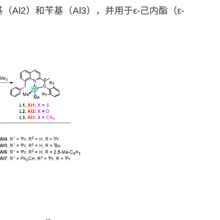
基（
Al2
）和苄基（
Al3
），并用于
ε-己内酯（ε-