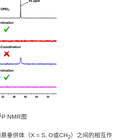
1
P NMR
图
悬垂供体（X = S, O或CH
）之间的相互作
2