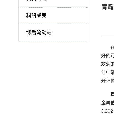
青岛
科研成果
博后流动站
好的
欢迎
计中
开环
金属催化
J.
202