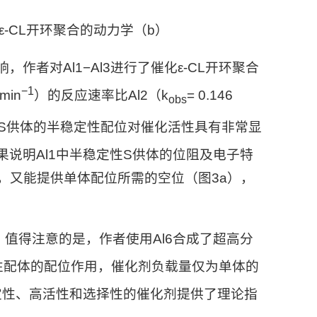
ε-CL
开环聚合的动力学（
b
）
响，作者对
Al1−Al3
进行了催化ε-CL开环聚合
−1
 min
）的反应速率比
Al2
（k
= 0.146
obs
表明S供体的半稳定性配位对催化活性具有非常显
果说明
Al1
中半稳定性S供体的位阻及电子特
，又能提供单体配位所需的空位（图3a），
。值得注意的是，作者使用
Al6
合成了超高分
性配体的配位作用，催化剂负载量仅为单体的
高稳定性、高活性和选择性的催化剂提供了理论指