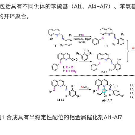
，包括具有不同供体的苯硫基（
Al1
、
Al4
−
Al7
）、苯氧
）的开环聚合。
图
1
.
合成具有半稳定性配位的铝金属催化剂
Al1-Al7