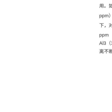
用。如
ppm
下，对
pp
Al3
（
离不断