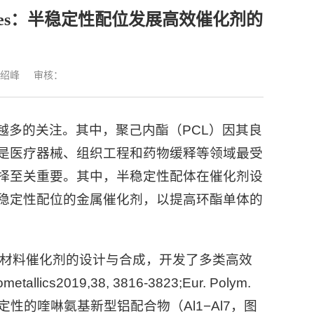
ules：半稳定性配位发展高效催化剂的
绍峰
审核：
越多的关注。其中，聚己内酯（PCL）因其良
是医疗器械、组织工程和药物缓释等领域最受
择至关重要。其中，半稳定性配体在催化剂设
稳定性配位的金属催化剂，以提高环酯单体的
解材料催化剂的设计与合成，开发了多类高效
metallics
2019,
38, 3816-3823;Eur. Polym.
半稳定性的喹啉氨基新型铝配合物（
Al1
−
Al7
，图