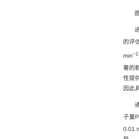
的评
−1
min
著的
性提
因此
子量P
0.0