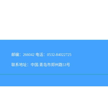
邮编：266042 电话：0532-84022725
联系地址：中国.青岛市郑州路53号