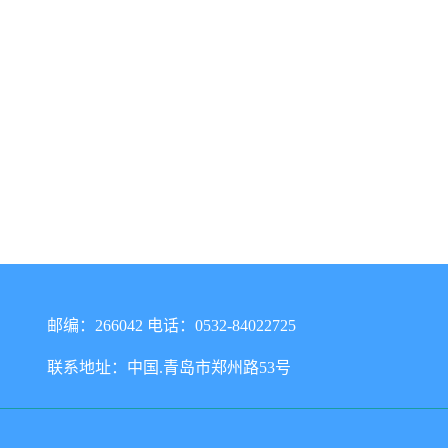
邮编：266042 电话：0532-84022725
联系地址：中国.青岛市郑州路53号