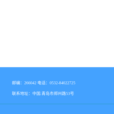
邮编：266042 电话：0532-84022725
联系地址：中国.青岛市郑州路53号